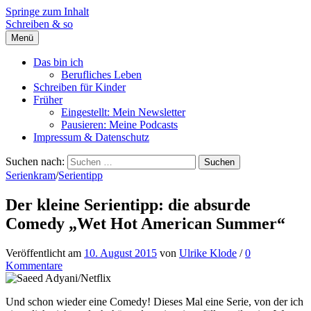
Springe zum Inhalt
Schreiben & so
Menü
Das bin ich
Berufliches Leben
Schreiben für Kinder
Früher
Eingestellt: Mein Newsletter
Pausieren: Meine Podcasts
Impressum & Datenschutz
Suchen nach:
Serienkram
/
Serientipp
Der kleine Serientipp: die absurde
Comedy „Wet Hot American Summer“
Veröffentlicht
am
10. August 2015
von
Ulrike Klode
/
0
Kommentare
Und schon wieder eine Comedy! Dieses Mal eine Serie, von der ich