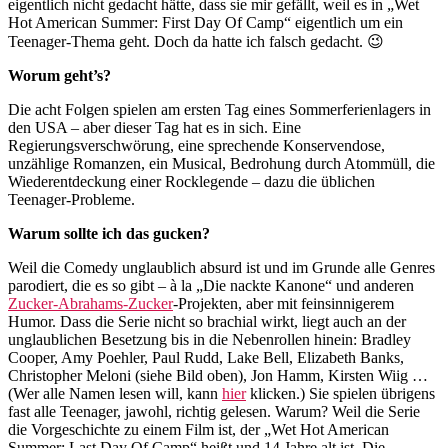
eigentlich nicht gedacht hätte, dass sie mir gefällt, weil es in „Wet
Hot American Summer: First Day Of Camp“ eigentlich um ein
Teenager-Thema geht. Doch da hatte ich falsch gedacht. 😉
Worum geht’s?
Die acht Folgen spielen am ersten Tag eines Sommerferienlagers in
den USA – aber dieser Tag hat es in sich. Eine
Regierungsverschwörung, eine sprechende Konservendose,
unzählige Romanzen, ein Musical, Bedrohung durch Atommüll, die
Wiederentdeckung einer Rocklegende – dazu die üblichen
Teenager-Probleme.
Warum sollte ich das gucken?
Weil die Comedy unglaublich absurd ist und im Grunde alle Genres
parodiert, die es so gibt – à la „Die nackte Kanone“ und anderen
Zucker-Abrahams-Zucker
-Projekten, aber mit feinsinnigerem
Humor. Dass die Serie nicht so brachial wirkt, liegt auch an der
unglaublichen Besetzung bis in die Nebenrollen hinein: Bradley
Cooper, Amy Poehler, Paul Rudd, Lake Bell, Elizabeth Banks,
Christopher Meloni (siehe Bild oben), Jon Hamm, Kirsten Wiig …
(Wer alle Namen lesen will, kann
hier
klicken.) Sie spielen übrigens
fast alle Teenager, jawohl, richtig gelesen. Warum? Weil die Serie
die Vorgeschichte zu einem Film ist, der „Wet Hot American
Summer: Last Day Of Camp“ heißt und 14 Jahre alt ist. Die