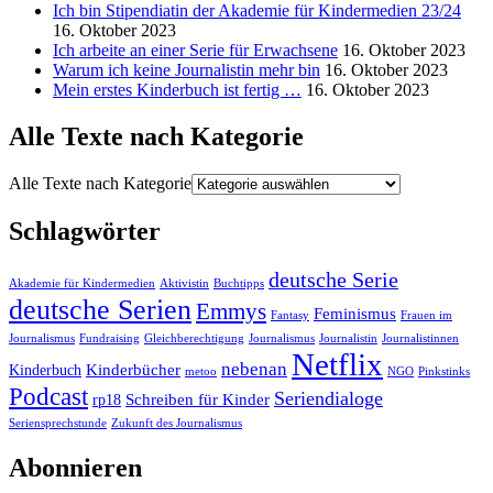
Ich bin Stipendiatin der Akademie für Kindermedien 23/24
16. Oktober 2023
Ich arbeite an einer Serie für Erwachsene
16. Oktober 2023
Warum ich keine Journalistin mehr bin
16. Oktober 2023
Mein erstes Kinderbuch ist fertig …
16. Oktober 2023
Alle Texte nach Kategorie
Alle Texte nach Kategorie
Schlagwörter
deutsche Serie
Akademie für Kindermedien
Aktivistin
Buchtipps
deutsche Serien
Emmys
Feminismus
Fantasy
Frauen im
Journalismus
Fundraising
Gleichberechtigung
Journalismus
Journalistin
Journalistinnen
Netflix
nebenan
Kinderbücher
Kinderbuch
metoo
NGO
Pinkstinks
Podcast
Seriendialoge
Schreiben für Kinder
rp18
Seriensprechstunde
Zukunft des Journalismus
Abonnieren