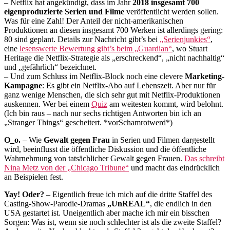
– Netflix hat angekündigt, dass im Jahr
2018 insgesamt 700
eigenproduzierte Serien und Filme
veröffentlicht werden sollen.
Was für eine Zahl! Der Anteil der nicht-amerikanischen
Produktionen an diesen insgesamt 700 Werken ist allerdings gering:
80 sind geplant. Details zur Nachricht gibt’s bei
„Serienjunkies“
,
eine
lesenswerte Bewertung gibt’s beim „Guardian“
, wo Stuart
Heritage die Netflix-Strategie als „erschreckend“, „nicht nachhaltig“
und „gefährlich“ bezeichnet.
– Und zum Schluss im Netflix-Block noch eine clevere
Marketing-
Kampagne
: Es gibt ein Netflix-Abo auf Lebenszeit. Aber nur für
ganz wenige Menschen, die sich sehr gut mit Netflix-Produktionen
auskennen. Wer bei einem
Quiz
am weitesten kommt, wird belohnt.
(Ich bin raus – nach nur sechs richtigen Antworten bin ich an
„Stranger Things“ gescheitert. *vorSchamrotwerd*)
O_o.
– Wie
Gewalt gegen Frau
in Serien und Filmen dargestellt
wird, beeinflusst die öffentliche Diskussion und die öffentliche
Wahrnehmung von tatsächlicher Gewalt gegen Frauen.
Das schreibt
Nina Metz von der „Chicago Tribune“
und macht das eindrücklich
an Beispielen fest.
Yay! Oder?
– Eigentlich freue ich mich auf die dritte Staffel des
Casting-Show-Parodie-Dramas
„UnREAL“
, die endlich in den
USA gestartet ist. Uneigentlich aber mache ich mir ein bisschen
Sorgen: Was ist, wenn sie noch schlechter ist als die zweite Staffel?