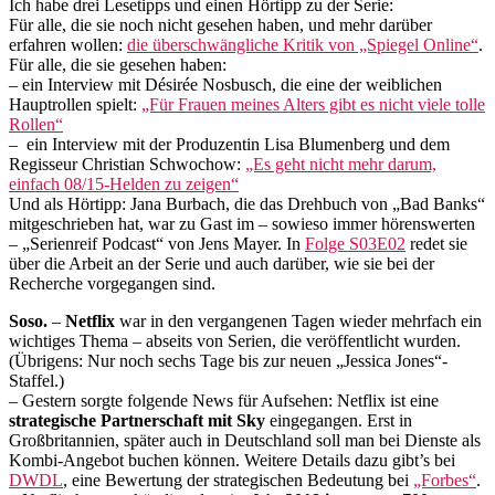
Ich habe drei Lesetipps und einen Hörtipp zu der Serie:
Für alle, die sie noch nicht gesehen haben, und mehr darüber
erfahren wollen:
die überschwängliche Kritik von „Spiegel Online“
.
Für alle, die sie gesehen haben:
– ein Interview mit Désirée Nosbusch, die eine der weiblichen
Hauptrollen spielt:
„Für Frauen meines Alters gibt es nicht viele tolle
Rollen“
– ein Interview mit der Produzentin Lisa Blumenberg und dem
Regisseur Christian Schwochow:
„Es geht nicht mehr darum,
einfach 08/15-Helden zu zeigen“
Und als Hörtipp: Jana Burbach, die das Drehbuch von „Bad Banks“
mitgeschrieben hat, war zu Gast im – sowieso immer hörenswerten
– „Serienreif Podcast“ von Jens Mayer. In
Folge S03E02
redet sie
über die Arbeit an der Serie und auch darüber, wie sie bei der
Recherche vorgegangen sind.
Soso.
–
Netflix
war in den vergangenen Tagen wieder mehrfach ein
wichtiges Thema – abseits von Serien, die veröffentlicht wurden.
(Übrigens: Nur noch sechs Tage bis zur neuen „Jessica Jones“-
Staffel.)
– Gestern sorgte folgende News für Aufsehen: Netflix ist eine
strategische Partnerschaft mit Sky
eingegangen. Erst in
Großbritannien, später auch in Deutschland soll man bei Dienste als
Kombi-Angebot buchen können. Weitere Details dazu gibt’s bei
DWDL
, eine Bewertung der strategischen Bedeutung bei
„Forbes“
.