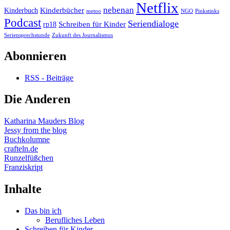
Netflix
nebenan
Kinderbücher
Kinderbuch
metoo
NGO
Pinkstinks
Podcast
Seriendialoge
Schreiben für Kinder
rp18
Seriensprechstunde
Zukunft des Journalismus
Abonnieren
RSS - Beiträge
Die Anderen
Katharina Mauders Blog
Jessy from the blog
Buchkolumne
crafteln.de
Runzelfüßchen
Franziskript
Inhalte
Das bin ich
Berufliches Leben
Schreiben für Kinder