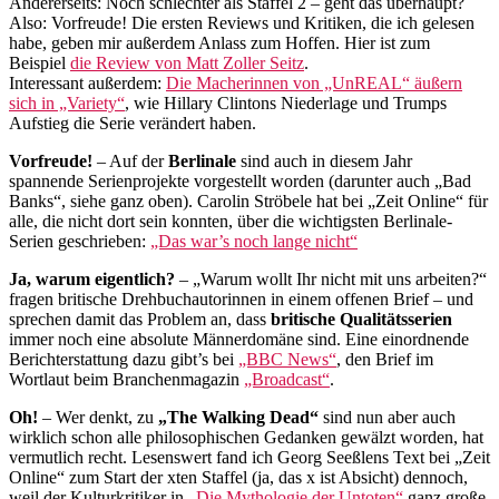
Andererseits: Noch schlechter als Staffel 2 – geht das überhaupt?
Also: Vorfreude! Die ersten Reviews und Kritiken, die ich gelesen
habe, geben mir außerdem Anlass zum Hoffen. Hier ist zum
Beispiel
die Review von Matt Zoller Seitz
.
Interessant außerdem:
Die Macherinnen von „UnREAL“ äußern
sich in „Variety“
, wie Hillary Clintons Niederlage und Trumps
Aufstieg die Serie verändert haben.
Vorfreude!
– Auf der
Berlinale
sind auch in diesem Jahr
spannende Serienprojekte vorgestellt worden (darunter auch „Bad
Banks“, siehe ganz oben). Carolin Ströbele hat bei „Zeit Online“ für
alle, die nicht dort sein konnten, über die wichtigsten Berlinale-
Serien geschrieben:
„Das war’s noch lange nicht“
Ja, warum eigentlich?
– „Warum wollt Ihr nicht mit uns arbeiten?“
fragen britische Drehbuchautorinnen in einem offenen Brief – und
sprechen damit das Problem an, dass
britische Qualitätsserien
immer noch eine absolute Männerdomäne sind. Eine einordnende
Berichterstattung dazu gibt’s bei
„BBC News“
, den Brief im
Wortlaut beim Branchenmagazin
„Broadcast“
.
Oh!
– Wer denkt, zu
„The Walking Dead“
sind nun aber auch
wirklich schon alle philosophischen Gedanken gewälzt worden, hat
vermutlich recht. Lesenswert fand ich Georg Seeßlens Text bei „Zeit
Online“ zum Start der xten Staffel (ja, das x ist Absicht) dennoch,
weil der Kulturkritiker in
„Die Mythologie der Untoten“
ganz große