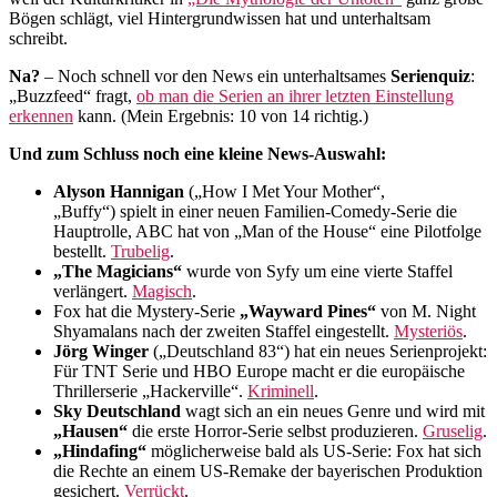
Bögen schlägt, viel Hintergrundwissen hat und unterhaltsam
schreibt.
Na?
– Noch schnell vor den News ein unterhaltsames
Serienquiz
:
„Buzzfeed“ fragt,
ob man die Serien an ihrer letzten Einstellung
erkennen
kann. (Mein Ergebnis: 10 von 14 richtig.)
Und zum Schluss noch eine kleine News-Auswahl:
Alyson Hannigan
(„How I Met Your Mother“,
„Buffy“)
spielt in einer neuen Familien-Comedy-Serie die
Hauptrolle, ABC hat von „Man of the House“ eine Pilotfolge
bestellt.
Trubelig
.
„The Magicians“
wurde von Syfy um eine vierte Staffel
verlängert.
Magisch
.
Fox hat die Mystery-Serie
„Wayward Pines“
von M. Night
Shyamalans nach der zweiten Staffel eingestellt.
Mysteriös
.
Jörg Winger
(„Deutschland 83“) hat ein neues Serienprojekt:
Für TNT Serie und HBO Europe macht er die europäische
Thrillerserie „Hackerville“.
Kriminell
.
Sky Deutschland
wagt sich an ein neues Genre und wird mit
„Hausen“
die erste Horror-Serie selbst produzieren.
Gruselig
.
„Hindafing“
möglicherweise bald als US-Serie: Fox hat sich
die Rechte an einem US-Remake der bayerischen Produktion
gesichert.
Verrückt
.