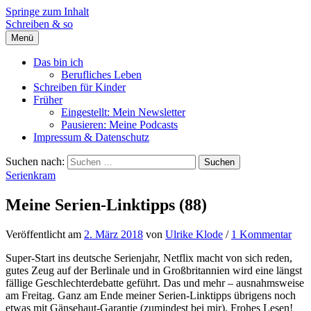
Springe zum Inhalt
Schreiben & so
Menü
Das bin ich
Berufliches Leben
Schreiben für Kinder
Früher
Eingestellt: Mein Newsletter
Pausieren: Meine Podcasts
Impressum & Datenschutz
Suchen nach:
Serienkram
Meine Serien-Linktipps (88)
Veröffentlicht
am
2. März 2018
von
Ulrike Klode
/
1 Kommentar
Super-Start ins deutsche Serienjahr, Netflix macht von sich reden,
gutes Zeug auf der Berlinale und in Großbritannien wird eine längst
fällige Geschlechterdebatte geführt. Das und mehr – ausnahmsweise
am Freitag. Ganz am Ende meiner Serien-Linktipps übrigens noch
etwas mit Gänsehaut-Garantie (zumindest bei mir). Frohes Lesen!