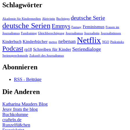
Schlagwörter
deutsche Serie
Akademie für Kindermedien
Aktivistin
Buchtipps
deutsche Serien
Emmys
Feminismus
Fantasy
Frauen im
Journalismus
Fundraising
Gleichberechtigung
Journalismus
Journalistin
Journalistinnen
Netflix
nebenan
Kinderbücher
Kinderbuch
metoo
NGO
Pinkstinks
Podcast
Seriendialoge
Schreiben für Kinder
rp18
Seriensprechstunde
Zukunft des Journalismus
Abonnieren
RSS - Beiträge
Die Anderen
Katharina Mauders Blog
Jessy from the blog
Buchkolumne
crafteln.de
Runzelfüßchen